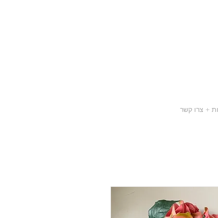
ת + צרו קשר