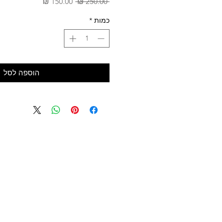
מחיר
מחיר
 ‏250.00 ‏₪ 
רגיל
מבצע
כמות
*
הוספה לסל