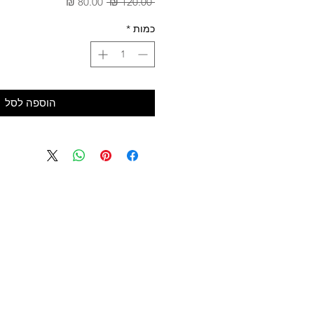
מחיר
מחיר
 ‏120.00 ‏₪ 
רגיל
מבצע
כמות
*
הוספה לסל