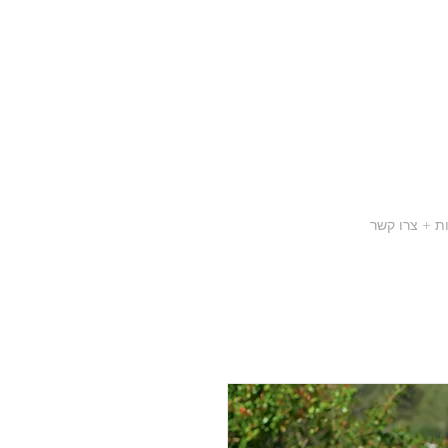
ת + צרו קשר